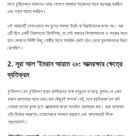
সাথে চুক্তিবদ্ধ থাকলেও তারা গোপনে মক্কার শত্রুদের সাথে ষড়যন্ত্র করছিল
এবং তথ্য পাচার করছিল।
এই আয়াতটি ঢালাওভাবে সব যুগের সমস্ত ইহুদি বা খ্রিস্টানদের জন্য নয়। বরং
এটি ছিল একটি নিরাপত্তা নির্দেশিকা, যা সেই সময়ের বিশ্বাসঘাতক ও শত্রুর সাথে
হাত মেলানো নির্দিষ্ট কিছু গোষ্ঠীর সাথে সামরিক জোট গঠন থেকে মুসলমানদের বিরত
রেখেছিল।
2. সূরা আল ‘ইমরান আয়াত ২৮: আত্মরক্ষার ক্ষেত্রে
ব্যতিক্রম
মু’মিনগণ যেন মু’মিনগণ ছাড়া কাফিরদের সঙ্গে বন্ধুত্ব না করে, মূলতঃ যে এমন
করবে আল্লাহর সাথে তার কোন কিছুরই সম্পর্ক নেই, তবে ব্যতিক্রম হল যদি
তোমরা তাদের যুলম হতে আত্মরক্ষার জন্য সতর্কতা অবলম্বন কর। আর আল্লাহ
তাঁর নিজের সম্বন্ধে তোমাদেরকে সাবধান করছেন এবং আল্লাহরই দিকে
প্রত্যাবর্তন।