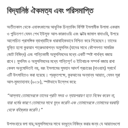
বিদ্যানিষ্ঠ ঐকমত্য এবং পরিসমাপ্তি
অতীতকাল থেকে এযাবৎকালের আধুনিক চিন্তাবিদ বিশিষ্ট ইসলামীক উলামা একরাম
ও পন্ডিতগণ যেমন শেখ ইউসুফ আল-কারদাওয়ি এবং ডক্টর জামাল বাদাওয়ি, উপরে
আলোচিত প্রাসঙ্গিক ব্যাখ্যাটিকে ধারাবাহিকভাবে নিশ্চিত করে গিয়েছেন। তাদের
যুক্তি হলো কুরআন শত্রুভাবাপন্ন অমুসলিম (যাদের সাথে কৌশলগত সামরিক
জোট নিষিদ্ধ) এবং শান্তিকামী অমুসলিমদের মধ্যে একটি স্পষ্ট পার্থক্য বজায়
রাখে। মুসলিম ও অমুসলিমদের মধ্যে শান্তিপূর্ণ ও ইতিবাচক সম্পর্ক বজায় রাখা
কেবল অনুমোদিতই নয়, বরং ইসলামের সুমহান আদর্শ প্রচারের (দাওয়াহ) স্বার্থে
এটি উৎসাহিতও করা হয়েছে। প্রকৃতপক্ষে, কুরআনের অন্যান্য আয়াত, যেমন সূরা
আল-মুমতাহানাহ (৬০:৮), স্পষ্টভাবে উল্লেখ করে:
“আল্লাহ তোমাদেরকে তাদের প্রতি সদয় ও ন্যায়পরায়ণ হতে নিষেধ করেন না,
যারা ধর্মের কারণে তোমাদের সাথে যুদ্ধ করেনি এবং তোমাদেরকে তোমাদের ঘরবাড়ি
থেকে বহিষ্কার করেনি।”
উপসংহারে বলা যায়,অমুসলিমদের সাথে বন্ধুত্ব নিষিদ্ধ করার জন্য যে আয়াতগুলো