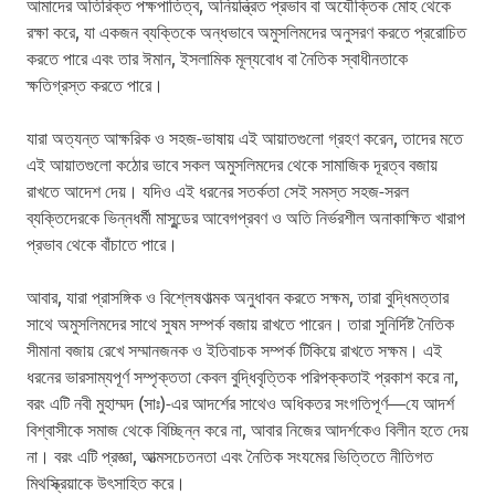
আমাদের অতিরিক্ত পক্ষপাতিত্ব, অনিয়ন্ত্রিত প্রভাব বা অযৌক্তিক মোহ থেকে
রক্ষা করে, যা একজন ব্যক্তিকে অন্ধভাবে অমুসলিমদের অনুসরণ করতে প্ররোচিত
করতে পারে এবং তার ঈমান, ইসলামিক মূল্যবোধ বা নৈতিক স্বাধীনতাকে
ক্ষতিগ্রস্ত করতে পারে।
যারা অত্যন্ত আক্ষরিক ও সহজ-ভাষায় এই আয়াতগুলো গ্রহণ করেন, তাদের মতে
এই আয়াতগুলো কঠোর ভাবে সকল অমুসলিমদের থেকে সামাজিক দূরত্ব বজায়
রাখতে আদেশ দেয়। যদিও এই ধরনের সতর্কতা সেই সমস্ত সহজ-সরল
ব্যক্তিদেরকে ভিন্নধর্মী মাসুন্ডের আবেগপ্রবণ ও অতি নির্ভরশীল অনাকাক্ষিত খারাপ
প্রভাব থেকে বাঁচাতে পারে।
আবার, যারা প্রাসঙ্গিক ও বিশ্লেষণাত্মক অনুধাবন করতে সক্ষম, তারা বুদ্ধিমত্তার
সাথে অমুসলিমদের সাথে সুষম সম্পর্ক বজায় রাখতে পারেন। তারা সুনির্দিষ্ট নৈতিক
সীমানা বজায় রেখে সম্মানজনক ও ইতিবাচক সম্পর্ক টিকিয়ে রাখতে সক্ষম। এই
ধরনের ভারসাম্যপূর্ণ সম্পৃক্ততা কেবল বুদ্ধিবৃত্তিক পরিপক্কতাই প্রকাশ করে না,
বরং এটি নবী মুহাম্মদ (সাঃ)-এর আদর্শের সাথেও অধিকতর সংগতিপূর্ণ—যে আদর্শ
বিশ্বাসীকে সমাজ থেকে বিচ্ছিন্ন করে না, আবার নিজের আদর্শকেও বিলীন হতে দেয়
না। বরং এটি প্রজ্ঞা, আত্মসচেতনতা এবং নৈতিক সংযমের ভিত্তিতে নীতিগত
মিথস্ক্রিয়াকে উৎসাহিত করে।