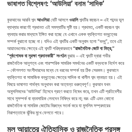
ভাষাগত বিশ্লেষণ: ‘আউলিয়া’ বনাম ‘সাদিক’
কুরআনের আরবি শব্দ
আওলিয়া
যেটি আসলে
ওয়ালি
শব্দটির বহুবচন
–
এই
শব্দের ভুল
ব্যাখ্যার কারণেই প্রধানত এই সমস্যাটির সৃষ্টি হয়। প্রথমত, একটি বহুবচন শব্দ
ব্যবহার করার মাধ্যমে ইঙ্গিত করা হচ্ছে যে এখানে একক ব্যক্তিগত বন্ধুত্বের
সম্পর্ক বুঝানো হচ্ছে না। যদিও এই শব্দটির একটি অনুবাদ হলো “বন্ধু”, তবে এই
আয়াতগুলোর ক্ষেত্রে এই শব্দটি পরিষ্কারভাবে
“রাজনৈতিক জোট বা মিত্র,”
“পৃষ্ঠপোষক বা সুরক্ষা প্রদানকারী” সংগঠন
বুঝায় – এই শব্দটি দ্বারা গভীর
রাজনৈতিক আনুগত্য এবং পারস্পরিক সামরিক সমর্থনের একটি বন্ধনকে নির্দেশ করে
– কৌশলগত অংশীদারদের মধ্যে যে ধরনের সম্পর্ক হয় ঠিক সেরকম। কুরআনে
ব্যক্তিগত বা সামাজিক বন্ধুত্বের ক্ষেত্রে সাদিক বা খালীল শব্দ ব্যবহৃত হয়। এই
বিষয়ে ভাষাগত পার্থক্য অনুধাবন করা অত্যন্ত গুরুত্বপূর্ণ। কুরআন যখন
অমুসলিমদের ‘আউলিয়া’ হিসেবে গ্রহণ করতে নিষেধ করে, তখন এটি প্রতিবেশীর
সাথে সুসম্পর্ক বা ব্যবসায়িক লেনদেন নিষিদ্ধ করে না; বরং এটি এমন কোনো
রাজনৈতিক বা সামরিক জোটের বিরুদ্ধে সতর্ক করে যা মুসলিম সম্প্রদায়ের
নিরাপত্তাকে ঝুঁকির মুখে ফেলতে পারে।
মূল আয়াতের ঐতিহাসিক ও রাজনৈতিক প্রসঙ্গ