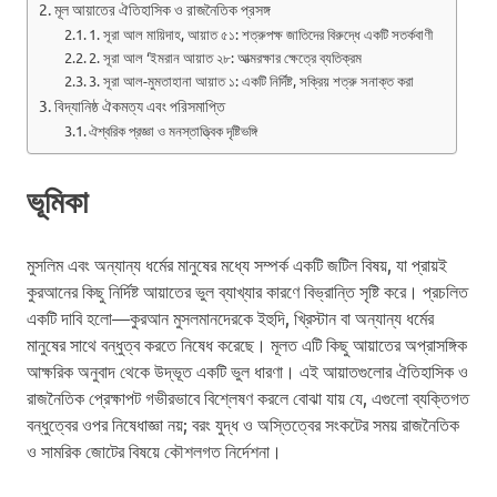
মূল আয়াতের ঐতিহাসিক ও রাজনৈতিক প্রসঙ্গ
1. সূরা আল মায়িদাহ, আয়াত ৫১: শত্রুপক্ষ জাতিদের বিরুদ্ধে একটি সতর্কবাণী
2. সূরা আল ‘ইমরান আয়াত ২৮: আত্মরক্ষার ক্ষেত্রে ব্যতিক্রম
3. সূরা আল-মুমতাহানা আয়াত ১: একটি নির্দিষ্ট, সক্রিয় শত্রু সনাক্ত করা
বিদ্যানিষ্ঠ ঐকমত্য এবং পরিসমাপ্তি
ঐশ্বরিক প্রজ্ঞা ও মনস্তাত্ত্বিক দৃষ্টিভঙ্গি
ভূমিকা
মুসলিম এবং অন্যান্য ধর্মের মানুষের মধ্যে সম্পর্ক একটি জটিল বিষয়, যা প্রায়ই
কুরআনের কিছু নির্দিষ্ট আয়াতের ভুল ব্যাখ্যার কারণে বিভ্রান্তি সৃষ্টি করে। প্রচলিত
একটি দাবি হলো—কুরআন মুসলমানদেরকে ইহুদি, খ্রিস্টান বা অন্যান্য ধর্মের
মানুষের সাথে বন্ধুত্ব করতে নিষেধ করেছে। মূলত এটি কিছু আয়াতের অপ্রাসঙ্গিক
আক্ষরিক অনুবাদ থেকে উদ্ভূত একটি ভুল ধারণা। এই আয়াতগুলোর ঐতিহাসিক ও
রাজনৈতিক প্রেক্ষাপট গভীরভাবে বিশ্লেষণ করলে বোঝা যায় যে, এগুলো ব্যক্তিগত
বন্ধুত্বের ওপর নিষেধাজ্ঞা নয়; বরং যুদ্ধ ও অস্তিত্বের সংকটের সময় রাজনৈতিক
ও সামরিক জোটের বিষয়ে কৌশলগত নির্দেশনা।