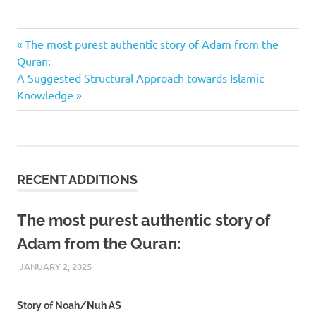
friendship
Previous
Post
The most purest authentic story of Adam from the
with
Post:
Quran:
kaafir
navigation
Next
A Suggested Structural Approach towards Islamic
friendship
Post:
Knowledge
with kafir
friendship
with
kuffar
muslim
RECENT ADDITIONS
friendship
with Jews
The most purest authentic story of
non-
muslim
Adam from the Quran:
friendship
JANUARY 2, 2025
REZWAN MAHBUB
Story of Noah/Nuh AS