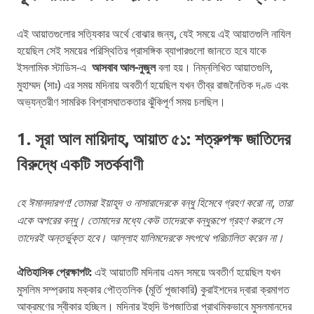
এই আয়াতগুলোর সত্যিকার অর্থে বোঝার জন্য, যেই সময়ে এই আয়াতগুলি নাযিল
হয়েছিল সেই সময়ের পরিস্থিতির প্রাসঙ্গিক ব্যাপারগুলো জানতে হবে যাকে
ইসলামিক স্টাডিস-এ
আসবাব আল-নুজুল
বলা হয়। নিম্নলিখিত আয়াতগুলি,
মুহাম্মদ (সাঃ) এর সময় মদিনায় অবতীর্ণ হয়েছিল যখন তীব্র রাজনৈতিক দণ্ড এবং
অভ্যন্তরীণ সামরিক বিশ্বাসঘাতকতার ঝুঁকিপূর্ণ সময় চলছিল।
1. সূরা আল মায়িদাহ, আয়াত ৫১: শত্রুপক্ষ জাতিদের
বিরুদ্ধে একটি সতর্কবাণী
হে ঈমানদারগণ! তোমরা ইয়াহূদ ও নাসারাদেরকে বন্ধু হিসেবে গ্রহণ করো না, তারা
একে অপরের বন্ধু। তোমাদের মধ্যে কেউ তাদেরকে বন্ধুরূপে গ্রহণ করলে সে
তাদেরই অন্তর্ভুক্ত হবে। আল্লাহ যালিমদেরকে সৎপথে পরিচালিত করেন না।
ঐতিহাসিক প্রেক্ষাপট:
এই আয়াতটি মদিনায় এমন সময়ে অবতীর্ণ হয়েছিল যখন
মুসলিম সম্প্রদায় মক্কার পৌত্তলিক (মূর্তি পূজাকারি) কুরাইশদের দ্বারা ক্রমাগত
আক্রমণের স্বীকার হচ্ছিল। মদিনার ইহুদি উপজাতিরা প্রাথমিকভাবে মুসলমানদের