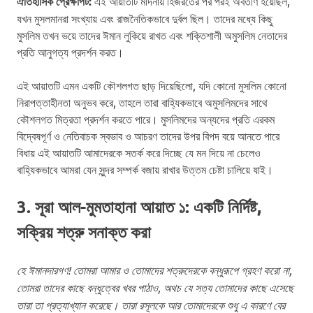
ঐতিহাসিক প্রেক্ষাপট:
এই আয়াতটি মদিনায় হিজরতের পর পরই অবতীর্ণ হয়েছিল,
যখন মুসলমানরা সংখ্যায় এবং রাজনৈতিকভাবে দুর্বল ছিল। তাদের মধ্যে কিছু
মুসলিম তখন ভয়ে তাদের ঈমান লুকিয়ে রাখত এবং শক্তিশালী অমুসলিম নেতাদের
প্রতি আনুগত্য প্রদর্শন করত।
এই আয়াতটি এমন একটি কৌশলগত ছাড় দিয়েছিলো, যদি কোনো মুসলিম কোনো
নিরাপত্তাহীনতা অনুভব করে, তাহলে তারা বাহ্যিকভাবে অমুসলিমদের সাথে
কৌশলগত মিত্রতা প্রদর্শন করতে পারে। মুসলিমদের অন্যদের প্রতি এরকম
বিদ্বেষপূর্ণ ও নেতিবাচক স্বভাব ও আচরণ তাদের উপর বিপদ বয়ে আনতে পারে
বিধায় এই আয়াতটি আমাদেরকে সতর্ক করে দিচ্ছে যে মন দিয়ে না চেলেও
বাহ্যিকভাবে আমরা যেন সুন্দর সম্পর্ক বজায় রাখার উত্তম চেষ্টা চালিয়ে যাই।
3. সূরা আল-মুমতাহানা আয়াত ১: একটি নির্দিষ্ট,
সক্রিয় শত্রু সনাক্ত করা
হে ঈমানদারগণ! তোমরা আমার ও তোমাদের শত্রুদেরকে বন্ধুরূপে গ্রহণ করো না,
তোমরা তাদের কাছে বন্ধুত্বের খবর পাঠাও, অথচ যে সত্য তোমাদের কাছে এসেছে
তারা তা প্রত্যাখ্যান করেছে। তারা রসূলকে আর তোমাদেরকে শুধু এ কারণে বের