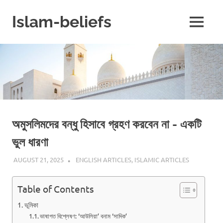
Skip
to
Islam-beliefs
MENU
content
Believe
with
Peace
in
Minds
and
Heart
অমুসলিমদের বন্ধু হিসাবে গ্রহণ করবেন না - একটি
ভুল ধারণা
AUGUST 21, 2025
REZWAN MAHBUB
ENGLISH ARTICLES
,
ISLAMIC ARTICLES
Table of Contents
ভূমিকা
ভাষাগত বিশ্লেষণ: ‘আউলিয়া’ বনাম ‘সাদিক’