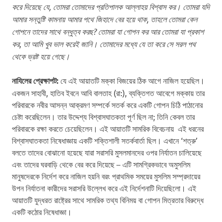
করে দিয়েছে যে, তোমরা তোমাদের প্রতিপালক আল্লাহয় বিশ্বাস কর। তোমরা যদি
আমার সন্তুষ্টি কামনায় আমার পথে জিহাদে বের হয়ে থাক, তাহলে তোমরা কেন
গোপনে তাদের সাথে বন্ধুত্ব করছ? তোমরা যা গোপন কর আর তোমরা যা প্রকাশ
কর, তা আমি খুব ভাল করেই জানি। তোমাদের মধ্যে যে তা করে সে সরল পথ
থেকে ভ্রষ্ট হয়ে গেছে।
নাযিলের প্রেক্ষাপট:
যে এই আয়াতটি মক্কা বিজয়ের ঠিক আগে নাজিল হয়েছিল।
একজন সাহাবী, হাতিব ইবনে আবি বালতাহ (রা:), ব্যক্তিগত আবেগে মক্কায় তার
পরিবারকে নবীর আসন্ন আক্রমণ সম্পর্কে সতর্ক করে একটি গোপন চিঠি পাঠানোর
চেষ্টা করেছিলেন। তার উদ্দেশ্য বিশ্বাসঘাতকতা পূর্ণ ছিল না; তিনি কেবল তার
পরিবারকে রক্ষা করতে চেয়েছিলেন। এই আয়াতটি সামরিক বিবেচনায় এই ধরনের
বিশ্বাসঘাতকতা নিষেধাজ্ঞায় একটি শক্তিশালী সতর্কবার্তা ছিল। এখানে ‘শত্রু’
বলতে তাদের বোঝানো হয়েছে যারা সরাসরি মুসলমানদের ওপর নির্যাতন চালিয়েছে
এবং তাদের ঘরবাড়ি থেকে বের করে দিয়েছে – এটি সামগ্রিকভাবে অমুসলিম
মানুষদেরকে নির্দেশ করে নাজিল হয়নি বরং প্রাথমিক সময়ের মুসলিম সম্প্রদায়ের
উপন নির্যাতনা কারীদের সরাসরি উল্লেখ করে এই নির্দেশনাটি দিয়েছিলো। এই
আয়াতটি যুদ্ধরত রাষ্ট্রের সাথে সামরিক তথ্য বিনিময় বা গোপন মিত্রতার বিরুদ্ধে
একটি কঠোর নিষেধাজ্ঞা।