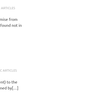
 ARTICLES
omise from
found not in
C ARTICLES
nt) to the
oned by[…]