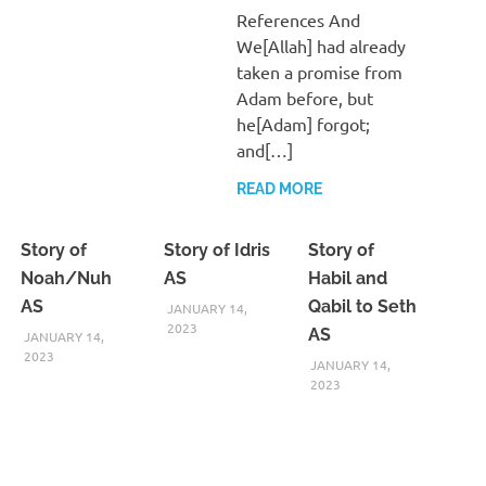
References And
We[Allah] had already
taken a promise from
Adam before, but
he[Adam] forgot;
and[…]
READ MORE
Story of
Story of Idris
Story of
Noah/Nuh
AS
Habil and
AS
Qabil to Seth
JANUARY 14,
2023
AS
JANUARY 14,
2023
JANUARY 14,
2023