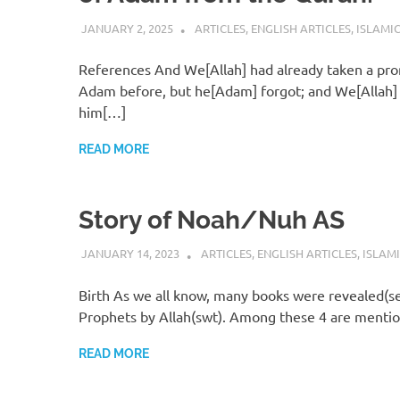
JANUARY 2, 2025
REZWAN MAHBUB
ARTICLES
,
ENGLISH ARTICLES
,
ISLAMIC
References And We[Allah] had already taken a pr
Adam before, but he[Adam] forgot; and We[Allah] 
him[…]
READ MORE
Story of Noah/Nuh AS
JANUARY 14, 2023
REZWAN MAHBUB
ARTICLES
,
ENGLISH ARTICLES
,
ISLAMI
Birth As we all know, many books were revealed(se
Prophets by Allah(swt). Among these 4 are menti
READ MORE