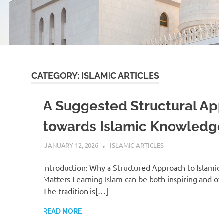
CATEGORY:
ISLAMIC ARTICLES
A Suggested Structural A
towards Islamic Knowledg
JANUARY 12, 2026
REZWAN MAHBUB
ISLAMIC ARTICLES
Introduction: Why a Structured Approach to Islam
Matters Learning Islam can be both inspiring and 
The tradition is[…]
READ MORE