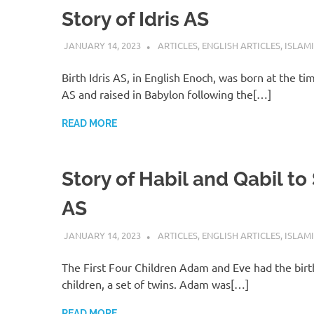
Story of Idris AS
JANUARY 14, 2023
REZWAN MAHBUB
ARTICLES
,
ENGLISH ARTICLES
,
ISLAMI
Birth Idris AS, in English Enoch, was born at the t
AS and raised in Babylon following the[…]
READ MORE
Story of Habil and Qabil to
AS
JANUARY 14, 2023
REZWAN MAHBUB
ARTICLES
,
ENGLISH ARTICLES
,
ISLAMI
The First Four Children Adam and Eve had the birth 
children, a set of twins. Adam was[…]
READ MORE