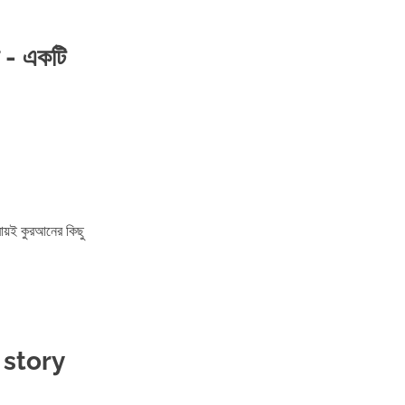
া - একটি
্রায়ই কুরআনের কিছু
 story