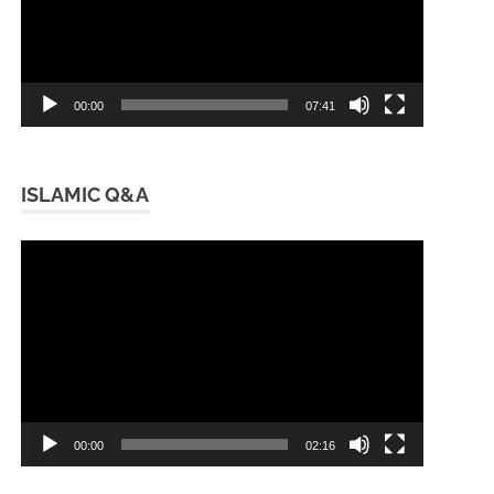
00:00
07:41
ISLAMIC Q&A
Video
Player
00:00
02:16