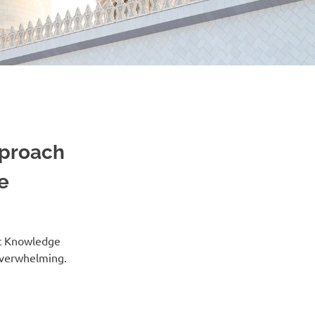
pproach
e
ic Knowledge
overwhelming.