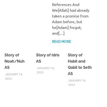
References And
We[Allah] had already
taken a promise from
Adam before, but
he[Adam] forgot;
and[…]
READ MORE
Story of
Story of Idris
Story of
Noah/Nuh
AS
Habil and
AS
Qabil to Seth
JANUARY 14,
2023
AS
JANUARY 14,
2023
JANUARY 14,
2023