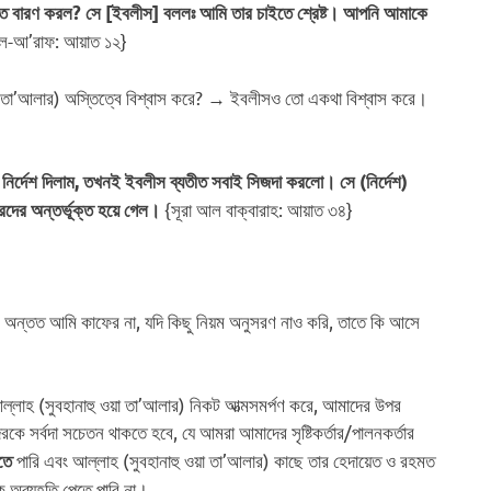
তে বারণ করল? সে [ইবলীস] বললঃ আমি তার চাইতে শ্রেষ্ট।
আপনি আমাকে
আল-আ’রাফ: আয়াত ১২}
য়া তা’আলার) অস্তিত্বে বিশ্বাস করে? → ইবলীসও তো একথা বিশ্বাস করে।
ির্দেশ দিলাম, তখনই ইবলীস ব্যতীত সবাই সিজদা করলো।
সে (নির্দেশ)
{সূরা আল বাক্বারাহ: আয়াত ৩৪}
দের অন্তর্ভূক্ত হয়ে গেল
।
, অন্তত আমি কাফের না, যদি কিছু নিয়ম অনুসরণ নাও করি, তাতে কি আসে
লাহ (সুবহানাহু ওয়া তা’আলার) নিকট আত্মসমর্পণ করে, আমাদের উপর
ে সর্বদা সচেতন থাকতে হবে, যে আমরা আমাদের সৃষ্টিকর্তার/পালনকর্তার
পারি এবং আল্লাহ (সুবহানাহু ওয়া তা’আলার) কাছে তার হেদায়েত ও রহমত
রতে
কে অব্যহতি পেতে পারি না।