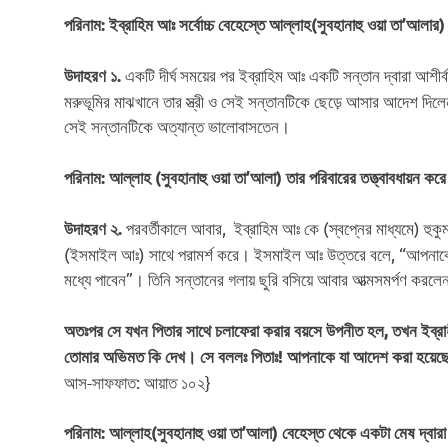
পরিনাম: ইব্রাহিম আঃ সর্বোচ্চ বেহেস্তে আল্লাহ(সুবহানাহু ওয়া তা’আলা
একটি দীর্ঘ সময়ের পর ইব্রাহিম আঃ একটি সন্তান দ্বারা আশীর
উদাহরণ ১.
মরুভূমির মাঝখানে তার স্ত্রী ও সেই সন্তানটিকে ছেড়ে আসার আদেশ দিল
সেই সন্তানটিকে অত্যান্ত ভালোবাসতেন।
পরিনাম: আল্লাহ (সুবহানাহু ওয়া তা’আলা) তার পরিবারের তত্ত্বাবধায়ন কর
পরবর্তীকালে আবার, ইব্রাহিম আঃ কে (স্বপ্নের মাধ্যমে) হুকুম দ
উদাহরণ ২.
(ইসমাইল আঃ) সাথে পরামর্শ করে। ইসমাইল আঃ উত্তরে বলে, “আপনাকে
মধ্যে পাবেন”। তিনি সন্তানের গলায় ছুরি বসিয়ে আবার আত্মসমর্পণ করলেন
অতঃপর সে যখন পিতার সাথে চলাফেরা করার বয়সে উপনীত হল, তখন ইব্রা
তোমার অভিমত কি দেখ। সে বললঃ পিতাঃ! আপনাকে যা আদেশ করা হয়েছ
আস-সাফফাত: আয়াত ১০২}
পরিনাম: আল্লাহ(সুবহানাহু ওয়া তা’আলা) বেহেস্ত থেকে একটা মেষ দ্বার