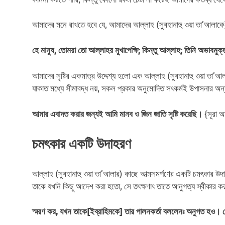
আমাদের মনে রাখতে হবে যে, আমাদের আল্লাহ (সুবহানাহু ওয়া তা’আলাকে) 
হে মানুষ, তোমরা তো আল্লাহর মুখাপেক্ষি; কিন্তু আল্লাহ; তিনি অভাবমু
আমাদের সৃষ্টির একমাত্র উদ্দেশ্য হলো এক আল্লাহ (সুবহানাহু ওয়া তা’আ
যাকাত মধ্যে সীমাবদ্ধ নয়, সকল প্রকার অনুমোদিত সৎকর্মই উপাসনার অন্
{সূরা আ
আমার এবাদত করার জন্যই আমি মানব ও জিন জাতি সৃষ্টি করেছি।
চমৎকার একটি উদাহরণ
আল্লাহ (সুবহানাহু ওয়া তা’আলার) কাছে আত্মসমর্পণের একটি চমৎকার উদা
তাকে যখনি কিছু আদেশ করা হতো, সে তৎক্ষণাৎ তাতে আনুগত্য স্বীকার
স্মরণ কর, যখন তাকে[ইব্রাহিমকে] তার পালনকর্তা বললেনঃ অনুগত হও।