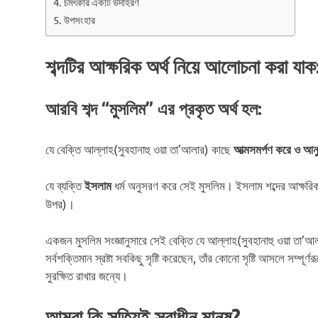
চমৎকার একটি উদাহরণ
উপসংহার
শব্দটির আক্ষরিক অর্থ নিয়ে আলোচনা করা যাক
আরবি শব্দ “মুসলিম” এর প্রকৃত অর্থ হল:
যে বেক্তি আল্লাহ(সুবহানাহু ওয়া তা’আলার) কাছে
আত্মসমর্পণ করে ও আনু
যে ব্যক্তি
ধর্ম অনুসরণ করে সেই মুসলিম। ইসলাম শব্দের আক্ষরি
ইসলাম
উপর)।
একজন মুসলিম সংজ্ঞানুসারে সেই বেক্তি যে আল্লাহ(সুবহানাহু ওয়া তা’আ
সর্বশক্তিমান স্রষ্টা সবকিছু সৃষ্টি করেছেন, তাঁর কোনো সৃষ্টি আসলে সম্পূর্ণ
সুরক্ষিত রাখার জন্যে।
আমরা কি সত্যিই স্বাধীন মানুষ?