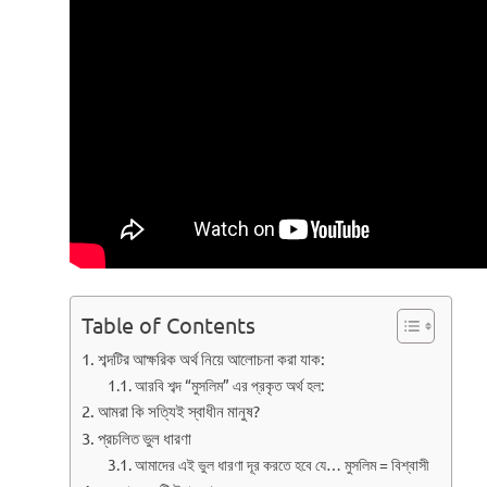
Table of Contents
শব্দটির আক্ষরিক অর্থ নিয়ে আলোচনা করা যাক:
আরবি শব্দ “মুসলিম” এর প্রকৃত অর্থ হল:
আমরা কি সত্যিই স্বাধীন মানুষ?
প্রচলিত ভুল ধারণা
আমাদের এই ভুল ধারণা দূর করতে হবে যে… মুসলিম = বিশ্বাসী