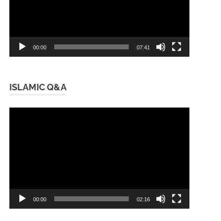
00:00
07:41
ISLAMIC Q&A
Video
Player
00:00
02:16