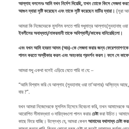
আল্লাহ বললেনঃ আমি যখন নির্দেশ দিয়েছি, তখন তোকে কিসে সেজদা কর
{সূরা 
আগুন দ্বারা সৃষ্টি করেছেন
এবং তাকে সৃষ্টি করেছেন মাটির দ্বারা।
আমরা কি নিজেদেরকে মুসলিম বলতে পারি শুধুমাত্র আল্লাহ(সুবহানাহু ও
ইবলীসের অবাধ্যতা/নাফরমানী তাকে অবিশ্বাসী/কাফের বানিয়েছিলো।
এবং যখন আমি হযরত আদম (আঃ)-কে সেজদা করার জন্য ফেরেশতাগণকে ন
পালন করতে অস্বীকার করল
এবং অহংকার প্রদর্শন করল।
ফলে সে কাফের
আমরা শুধু একথা বলেই এড়িয়ে যেতে পারি না যে: –
“আমি বিশ্বাস করি যে আল্লাহ (সুবহানাহু ওয়া তা’আলার) অস্তিত্ব আছে
যায় ?”.
যখন আমরা নিজেদেরকে মুসলিম হিসেবে বিবেচনা করি, তখন আমাদেরকে আল্
আরোপিত সীমাবদ্ধতা ও দায়িত্বগুলো পালন করার
করা উচিত। আমাদেরক
চেষ্টা
কাছে ফিরে যাচ্ছি। উল্লেখ্য যে, আমরা কেবল
আমাদের যথাসাধ্য চেষ্টা ক
কামনা করতে পারি, কিন্তু কোনো রকম চেষ্টা না করেই আমাদের কর্তব্য থে