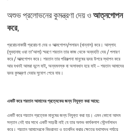
আত্নগোপন
অশুভ প্রলোভনের কুমন্ত্রণা দেয় ও
করে
,
প্ররোচনাকারী প্ররোচণা দেয় ও আত্মগোপন/পলায়ন (খান্নাস) করে। আল্লাহ
(সুবহানাহু ওয়া তা’আলা) স্মরণে শয়তান তার কাজ থেকে অব্যহতি দেয় / পলায়ণ
করে / আত্মগোপন করে। শয়তান তার পরিকল্পনা মানুষের হৃদয় উপরে স্থাপন করে
আর যখনই আমরা ভুলে যাই, অন্যমনস্ক বা অসাবধান হয়ে যাই – শয়তান আমাদের
হৃদয় কুমন্ত্রণা দেয়ার সুযোগ পেয়ে যায়।
একটি করে শয়তান আমাদের প্রত্যেকের জন্য নিযুক্ত করা আছে:
একটি করে শয়তান প্রত্যেক মানুষের জন্য নিযুক্ত করা হয়। এমন কোনো আদম
সন্তান নেই যার সাথে একটি সহচরী নাই যে তার অশুভ কার্যকলাপ সৌন্দর্যসাধন
করে। শয়তান আমাদেরকে বিভ্রান্ত ও হতবুদ্ধি করার ক্ষেত্রে যথাসাদ্ধ পর্যায়ে