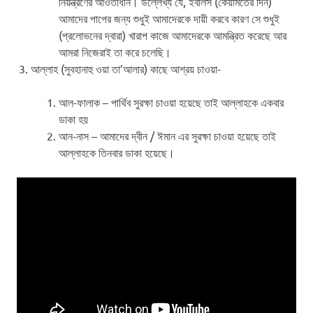
নিয়ন্ত্রণের আওতাধীন।
উল্লেখ্য যে, ইবলিস (কেয়ামতের দিন)
আমাদের পাপের জন্য শুধুই আমাদেরকে দায়ী করবে কারণ সে শুধুই
(প্রলোভনের দ্বারা) খারাপ কাজে আমাদেরকে আমন্ত্রিত করেছে আর
আমরা নিজেরাই তা করে চলেছি।
আল্লাহ (সুবহানাহু ওয়া তা’আলার) কাছে আশ্রয় চাওয়া-
আল-ফালাক – পার্থিব সুরক্ষা চাওয়া হয়েছে তাই আল্লাহকে একবার
ডাকা হয়
আন-নাস – আমাদের দ্বীন / ঈমান এর সুরক্ষা চাওয়া হয়েছে তাই
আল্লাহকে তিনবার ডাকা হয়েছে।