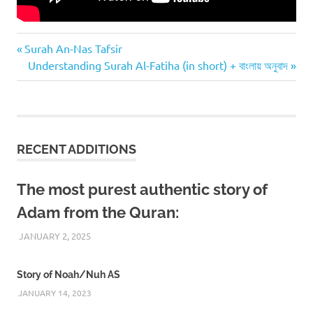
Previous
Post
Surah An-Nas Tafsir
Post:
Next
Understanding Surah Al-Fatiha (in short) + বাংলায় অনুবাদ
navigation
Post:
RECENT ADDITIONS
The most purest authentic story of
Adam from the Quran:
JANUARY 2, 2025
REZWAN MAHBUB
Story of Noah/Nuh AS
JANUARY 14, 2023