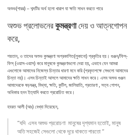
অশুভ(শারৱ) – শব্দটির অর্থ হলো খারাপ যা ক্ষতি সাধন করতে পারে
কুমন্ত্রণা
অশুভ প্রলোভনের
দেয় ও আত্নগোপন
করে,
শয়তান, ও তাদের অশুভ কুমন্ত্রণা অপ্রকাশিত(লুকানো) প্রকৃতির হয়। গুঞ্জন/ফিস্-
ফিস্ (ওয়াস-ওয়াস) করে মানুষকে কুমন্ত্রণাগুলো দেয়া হয়, এভাবে যেন আমরা
এগুলোকে আমাদের নিজেস্ব চিন্তার ধারণা মনে করি (প্রকৃতপক্ষে সেগুলো আমাদের
চিন্তা নয়)। এসব চিন্তাই আসলে আমাদের ক্ষতি সাধন করে। এসব অশুভ গুঞ্জন
আমাদেরকে ষড়যন্ত্র, মিথ্যা, ক্ষতি, কুটিল, জালিয়াতি, প্রতারণা , সত্য গোপন,
অধিকার হনন ইত্যাদি করতে প্ররোচিত করে।
হযরত আলী (আঃ) বেখ্যা দিয়েছেন,
“যদি এসব অশুভ প্ররোচণা মানুষের দৃশ্যমান হতোই, মানুষ
অতি সহজেই সেগুলো থেকে দূরে থাকতে পারতো
“