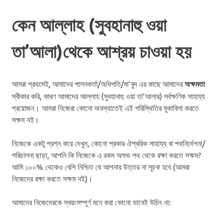
কেন আল্লাহ (সুবহানাহু ওয়া
তা’আলা)থেকে আশ্রয় চাওয়া হয়
আমরা প্রথমেই, আমাদের পালনকর্তা/অধিপতি/মা’বুদ এর কাছে আমাদের
অক্ষমতা
স্বীকার করি, কারণ আমাদের আল্লাহ (সুবহানাহু ওয়া তা’আলার) সর্বক্ষণিক সাহায্য
প্রয়োজন। আমরা নিজেরা কোনো অবস্থাতেই এই পরিস্থিতির মুকাবিলা করতে
সক্ষম নই।
নিজেকে একটু প্রশ্ন করে দেখুন, কোনো প্রকার ঐশ্বরিক সাহায্য বা পথনির্দেশনা/
পরিচালনা ছাড়া, আপনি কি নিজেকে এ রকম অশুভ পথ থেকে রক্ষা করতে সক্ষম?
আমি ১০০% থেকেও বেশি নিশ্চিত যে আপনার উত্তর না সূচক হবে (আমরা
নিজেদের রক্ষা করতে সক্ষম নই)।
আমাদের নিজেদেরকে স্বয়ংসম্পূর্ণ মনে করা কোনো ভাবেই উচিৎ না: