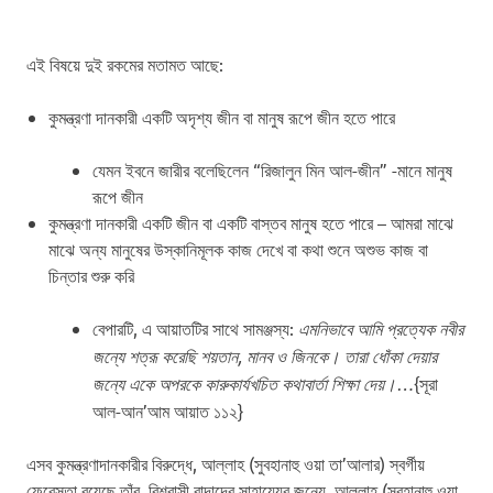
এই বিষয়ে দুই রকমের মতামত আছে:
কুমন্ত্রণা দানকারী একটি
অদৃশ্য জীন
বা
মানুষ রূপে জীন
হতে পারে
যেমন ইবনে জারীর বলেছিলেন “রিজালুন মিন আল-জীন” -মানে মানুষ
রূপে জীন
কুমন্ত্রণা দানকারী একটি জীন বা একটি বাস্তব মানুষ হতে পারে – আমরা মাঝে
মাঝে অন্য মানুষের উস্কানিমূলক কাজ দেখে বা কথা শুনে অশুভ কাজ বা
চিন্তার শুরু করি
বেপারটি, এ আয়াতটির সাথে সামঞ্জস্য:
এমনিভাবে আমি প্রত্যেক নবীর
জন্যে শত্রূ করেছি শয়তান, মানব ও জিনকে। তারা ধোঁকা দেয়ার
জন্যে একে অপরকে কারুকার্যখচিত কথাবার্তা শিক্ষা দেয়।…
{সূরা
আল-আন’আম আয়াত ১১২}
এসব কুমন্ত্রণাদানকারীর বিরুদ্ধে, আল্লাহ (সুবহানাহু ওয়া তা’আলার) স্বর্গীয়
ফেরেস্তা রয়েছে তাঁর বিশ্বাসী বান্দাদের সাহায্যের জন্যে, আল্লাহ (সুবহানাহু ওয়া