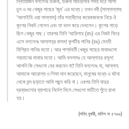
দ্বিতীয়জন বললেনঃ চিরুনী, চিরুনী আঁচড়াবার সময় উঠে আসা
চুল ও নর খেজুর গাছের ‘জুব’ এর মধ্যে। তখন নবী (সাল্লাল্লাহু
‘আলাইহি ওয়া সাল্লাম) তাঁর সহাবীদের কয়েকজনকে নিয়ে ঐ
কূপের নিকট গেলেন এবং তা ভাল করে দেখলেন। কূপের পাড়ে
ছিল খেজুর গাছ। তারপর তিনি ‘আয়িশাহ (রাঃ) এর নিকট ফিরে
এসে বললেনঃ আল্লাহ্‌র কসম! কূপটির পানির (রঙ) মেহদী
মিশ্রিত পানির মতো। আর পার্শ্ববর্তী খেজুর গাছের মাথাগুলো
শয়তানের মাথার মতো। আমি বললামঃ হে আল্লাহর রসূল!
আপনি কি সেগুলো বের করবেন না? তিনি বললেনঃ না, আল্লাহ
আমাকে আরোগ্য ও শিফা দান করেছেন, মানুষের মধ্যে এ ঘটনা
থেকে মন্দ ছড়াতে আমি পছন্দ করি না। এরপর তিনি যাদুর
দ্রব্যগুলোর ব্যাপারে নির্দেশ দিলে সেগুলো মাটিতে পুঁতে রাখা
হয়।
{সহিহ বুখারী, হাদিস নং ৫৭৬৬}