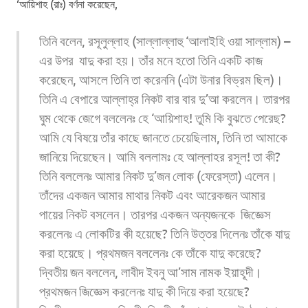
‘আয়িশাহ (রাঃ) বর্ণনা করেছেন,
তিনি বলেন, রসূলুল্লাহ (সাল্লাল্লাহু ‘আলাইহি ওয়া সাল্লাম) –
এর উপর যাদু করা হয়। তাঁর মনে হতো তিনি একটি কাজ
করেছেন, আসলে তিনি তা করেননি (এটা উনার বিভ্রম ছিল)।
তিনি এ বেপারে আল্লাহ্‌র নিকট বার বার দু’আ করলেন। তারপর
ঘুম থেকে জেগে বললেনঃ হে ‘আয়িশাহ! তুমি কি বুঝতে পেরেছ?
আমি যে বিষয়ে তাঁর কাছে জানতে চেয়েছিলাম, তিনি তা আমাকে
জানিয়ে দিয়েছেন। আমি বললামঃ হে আল্লাহর রসূল! তা কী?
তিনি বললেনঃ আমার নিকট দু’জন লোক (ফেরেস্তা) এলেন।
তাঁদের একজন আমার মাথার নিকট এবং আরেকজন আমার
পায়ের নিকট বসলেন। তারপর একজন অন্যজনকে জিজ্ঞেস
করলেনঃ এ লোকটির কী হয়েছে? তিনি উত্তর দিলেনঃ তাঁকে যাদু
করা হয়েছে। প্রথমজন বললেনঃ কে তাঁকে যাদু করেছে?
দ্বিতীয় জন বললেন, লাবীদ ইবনু আ’সাম নামক ইয়াহূদী।
প্রথমজন জিজ্ঞেস করলেনঃ যাদু কী দিয়ে করা হয়েছে?