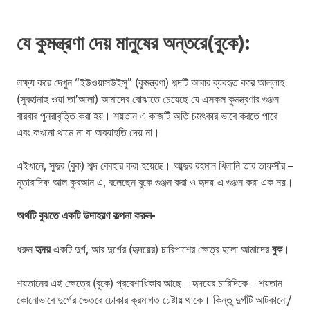
যে কুমন্ত্রণা দেয় মানুষের অন্তরে(বুকে):
লক্ষ্য করে দেখুন “ইউওয়াসউইসু” (কুমন্ত্রণা) শব্দটি আবার ব্যবহৃত করে আল্লাহ
(সুবহানাহু ওয়া তা’আলা) আমাদের বোঝাতে চেয়েছে যে এসকল কুমন্ত্রণার গুঞ্জন
বারবার পুনরাবৃত্তি করা হয়। শয়তান এ কাজটি অতি চমৎকার ভাবে করতে পারে
এবং কখনো থামে না বা অব্যাহতি দেয় না।
এইখানে, সুদুর (বুক) শব্দ বেবহার করা হয়েছে। আব্দুর রহমান খিলানি তার তাফসীর –
মুতারাদিফ আল কুরআন এ, বলেছেন বুকে গুঞ্জন করা ও হৃদয়-এ গুঞ্জন করা এক নয়।
অর্থটি বুঝতে একটি উদাহরণ কল্পনা করুন-
ধরুন
হৃদয়
একটি দুর্গ, আর দুর্গের (হৃদয়ের) চারিপাশের ক্ষেত্র হলো আমাদের
বুক
।
শয়তানের এই ক্ষেত্রে (বুকে) প্রবেশাধিকার আছে – হৃদয়ের চারিদিকে – শয়তান
কোনোভাবে দুর্গের ভেতরে ঢোকার ক্রমাগত চেষ্টায় থাকে। কিন্তু দুর্গটি আটকানো/