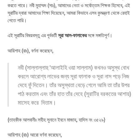
করতে পারে। নবী মুহাম্মদ (সাঃ), আমাদের নেতা ও সর্বোত্তম শিক্ষক হিসেবে, এই
সূরাটির দ্বারা আমাদের শিক্ষা দিয়েছেন, আমরা কিভাবে এসব কুমন্ত্রণা থেকে রেহাই
পেতে পারি।
এই সূরাটির বিষয়বস্তু এর পূর্ববর্তী
সূরা আল-ফালাকের
সঙ্গে সঙ্গতিপূর্ণ।
আয়িশাহ (রাঃ), বর্ণনা করেছেন,
নবী (সাল্লাল্লাহু ‘আলাইহি ওয়া সাল্লাম) কখনও অসুস্থ বোধ
করলে আরোগ্য লাভের জন্য সূরা ফালাক ও সূরা নাস পড়ে নিজ
দেহে ফুঁ দিতেন। তাঁর অসুস্থতা বেড়ে গেলে আমি তা তাঁর উপর
পাঠ করতাম এবং তাঁর হাত তাঁর দেহে (সূরাটির বরকতের আশায়)
মাসেহ করে দিতাম।
{তাহকীক আলবানীঃ সহীহ সুনানে ইবনে মাজাহ, হাদিস নং ৩৫২৯}
আয়িশাহ (রাঃ) আরো বর্ণনা করেছেন,