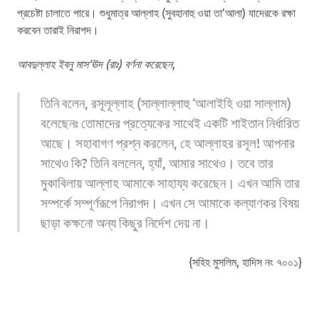
প্রচেষ্টা চালাতে পারে। শুধুমাত্র আল্লাহ (সুবহানাহু ওয়া তা’আলা) যাদেরকে রক্ষা
করবেন তারাই নিরাপদ।
আবদুল্লাহ ইবনু মাস‘ঊদ (রাঃ) বর্ণনা করেছেন,
তিনি বলেন, রসূলূল্লাহ (সাল্লাল্লাহু ‘আলাইহি ওয়া সাল্লাম)
বলেছেনঃ তোমাদের প্রত্যেকের সাথেই একটি শাইতান নির্ধারিত
আছে। সহাবাগণ প্রশ্ন করলেন, হে আল্লাহর রসূল! আপনার
সাথেও কি? তিনি বললেন, হ্যাঁ, আমার সাথেও। তবে তার
মুকাবিলায় আল্লাহ আমাকে সাহায্য করেছেন। এখন আমি তার
সম্পর্কে সম্পূর্ণরূপে নিরাপদ। এখন সে আমাকে কল্যাণকর বিষয়
ছাড়া কক্ষনো অন্য কিছুর নির্দেশ দেয় না।
{সহিহ মুসলিম, হাদিস নং ৭০০১}