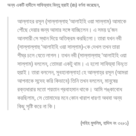
অন্য একটি হাদীসে সাফিয়্যাহ বিন্‌তু হুয়াই (রাঃ) বর্ণনা করেছেন,
আল্লাহর রসূল (সাল্লাল্লাহু ‘আলাইহি ওয়া সাল্লাম) আমাকে
পৌঁছে দেয়ার জন্য আমার সঙ্গে যাচ্ছিলেন। এ সময় দু’জন
আনসারী সে স্থান দিয়ে অতিক্রম করছিলো। তারা যখন নবী
(সাল্লাল্লাহু ‘আলাইহি ওয়া সাল্লাম)-কে দেখল তখন তারা
শীঘ্র চলে যেতে লাগল। তখন নবী (সাল্লাল্লাহু ‘আলাইহি ওয়া
সাল্লাম) বললেন,
তোমরা একটু থাম। এ হলো সাফিয়্যা বিন্‌তে
হুয়াই। তারা বললেন, সুবহানাল্লাহ! হে আল্লাহ্‌র রসূল (
আমরা
আপনাকে সন্দেহ করি কিভাবে
) তিনি তখন বললেন, মানুষের
রক্তধারার মতো শয়তান প্রবাহমান থাকে। আমি শঙ্কাবোধ
করছিলাম, সে তোমাদের মনে কোন খারাপ ধারণা অথবা অন্য
কিছু সৃষ্টি করে না কি।
{সহিহ মুসলিম, হাদিস নং ৩২৮১}