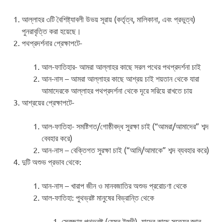
আল্লাহর ৩টি বৈশিষ্ট্যাবলী উভয় সূরায় (কর্তৃত্ব, মালিকানা, এবং প্রভুত্ব)
পুনরাবৃত্তি করা হয়েছে।
পথপ্রদর্শনার প্রেক্ষাপটে-
আল-ফাতিহার- আমরা আল্লাহর কাছে সরল পথের পথপ্রদর্শনা চাই
আন-নাস – আমরা আল্লাহর কাছে আশ্রয় চাই শয়তান থেকে যারা
আমাদেরকে আল্লাহর পথপ্রদর্শনা থেকে দূরে সরিয়ে রাখতে চায়
আশ্রয়ের প্রেক্ষাপটে-
আল-ফাতিহা- সমষ্টিগত/গোষ্ঠীবদ্ধ সুরক্ষা চাই (“আমরা/আমাদের” শব্দ
বেবহার করে)
আন-নাস – বেক্তিগত সুরক্ষা চাই (“আমি/আমাকে” শব্দ ব্যবহার করে)
দুটি অশুভ প্রভাব থেকে:
আন-নাস – খারাপ জীন ও মানবজাতির অশুভ প্ররোচণা থেকে
আল-ফাতিহা: পুথভ্রষ্ট মানুষের বিভ্রান্তি থেকে
স্বেচ্ছায় পথভ্রষ্ট (যেমন ইহুদী), যাদের কাছে সত্যের জ্ঞান