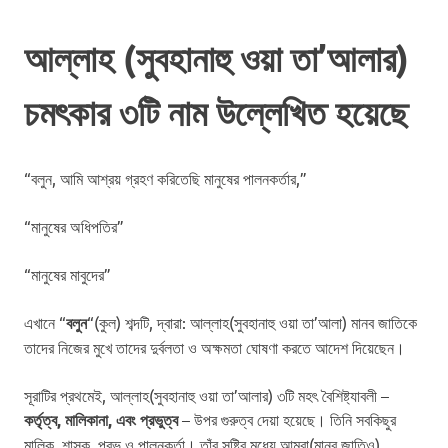
আল্লাহ (সুবহানাহু ওয়া তা’আলার)
চমৎকার ৩টি নাম উল্লেখিত হয়েছে
“বলুন, আমি আশ্রয় গ্রহণ করিতেছি মানুষের পালনকর্তার,”
“মানুষের অধিপতির”
“মানুষের মাবুদের”
এখানে “
বলুন
“(কুল) শব্দটি, দ্বারা: আল্লাহ(সুবহানাহু ওয়া তা’আলা) মানব জাতিকে
তাদের নিজের মুখে তাদের দুর্বলতা ও অক্ষমতা ঘোষণা করতে আদেশ দিয়েছেন।
সূরাটির প্রথমেই, আল্লাহ(সুবহানাহু ওয়া তা’আলার) ৩টি মহৎ বৈশিষ্ট্যাবলী –
কর্তৃত্ব, মালিকানা, এবং প্রভুত্ব
– উপর গুরুত্ব দেয়া হয়েছে। তিনি সবকিছুর
মালিক, শাসক, প্রভু ও পালনকর্তা। তাঁর সৃষ্টির মধ্যে আমরা(মানব জাতিও)