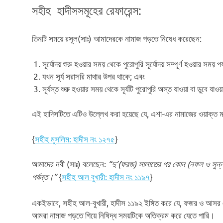
সহীহ হাদীসসমূহের রেফারেন্স:
তিনটি সময়ে রসূল(সাঃ) আমাদেরকে নামাজ পড়তে নিষেধ করেছেন:
সূর্যোদয় শুরু হওয়ার সময় থেকে পুরোপুরি সূর্যোদয় সম্পূর্ণ হওয়ার সময় পর
যখন সূর্য সরাসরি মাথার উপর থাকে; এবং
সূর্যস্ত শুরু হওয়ার সময় থেকে সূর্যটি পুরোপুরি অস্ত যাওয়া বা ডুবে যা
এই হাদিসটিতে এটিও উল্লেখ করা হয়েছে যে, এশা-এর নামাজের ওয়াক্ত মধ
{
সহীহ মুসলিম: হাদীস নং ১২৭৫
}
আমাদের নবী (সাঃ) বলেছেন:
“দু’(ফরজ) সালাতের পর কোন (নফল ও সুন্না
পর্যন্ত।”
{
সহীহ আল বুখারী: হাদীস নং ১১৯৭
}
একইভাবে, সহীহ আল-বুখারী, হাদীস ১১৯২ ইঙ্গিত করে যে, ফজর ও আসর
আমরা নামাজ পড়তে গিয়ে নিষিদ্ধ সময়টিকে অতিক্রম করে যেতে পারি।