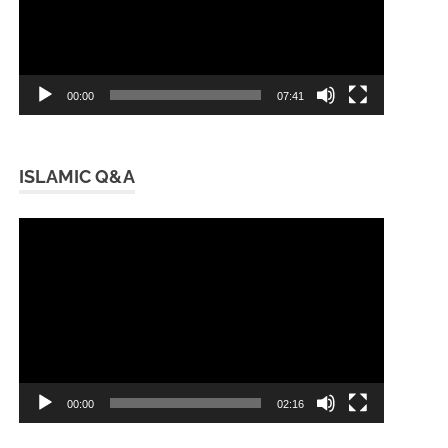
00:00
07:41
ISLAMIC Q&A
Video
Player
00:00
02:16