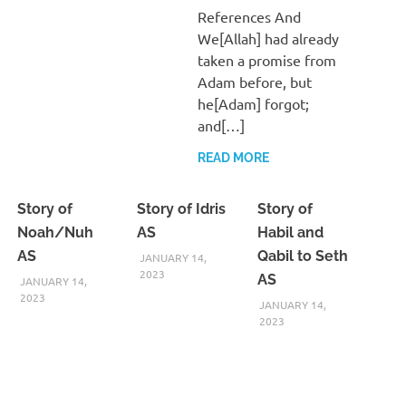
References And
We[Allah] had already
taken a promise from
Adam before, but
he[Adam] forgot;
and[…]
READ MORE
Story of
Story of Idris
Story of
Noah/Nuh
AS
Habil and
AS
Qabil to Seth
JANUARY 14,
2023
AS
JANUARY 14,
2023
JANUARY 14,
2023