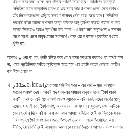
খারাপ কাজ করা থেকে বেঁচে থাকার পরামর্শ দিতে হবে। আমাদের অবশ্যই
সম্মিলিত ভাবে আল্লাহর তাকওয়া এর সাথে তাঁর উপদেশ গুলো মেনে চলার ও
তাঁর নিষেধাজ্ঞাগুলো এড়িয়ে চলার যথাসাধ্য চেষ্টা করে যেতে হবে। সম্মিলিত
প্রচেষ্টা ছাড়া আমরা কখনোই অন্য কাউকে অনুপ্রাণিত করতে পারবো না আর
আমরা নিজেরাও আরও স্বার্থপর হয়ে যাবো – এভাবে ভাল মানুষগুলোও সময়ের
সাথে সাথে খারাপ মানুষগুলোর সংস্পর্শে থেকে খারাপ কাজে প্রভাবিত হওয়ার
ঝুঁকি রাখে।
আবারও و ওয়া বা এবং শব্দটি ইঙ্গিত করে যে উপরের সবগুলো করলেও তা যথেষ্ট হবে
না, সেই প্রতিনিয়ত ক্ষতির ব্যতিক্রম হতে হলে এই চারটি শর্তের কোনো একটিও
বাদ দিলে চলবে না
تَوَاصَوۡاْ بِٱلصَّبۡرِ তাওয়া সাউবিস সবর – এর অর্থ – যারা অন্যকে
সবরের পরামর্শ দেয়। আরবি শব্দ সবর-এর সাধারণ অনুবাদ হলো “ধৈর্য ধারণ
করা”। আসলে এই শব্দের অর্থ আরও ব্যাপক – এই একই শব্দের অর্থের মধ্যে
রয়েছে সহনশীলতা, ধৈর্য-ধারণ, ​​অধ্যবসায় এবং সংযম। সুতরাং, যখন কাউকে
কোন দুর্যোগ দিয়ে পরীক্ষা করা হয় তখন আমাদের উচিত সেই ব্যাক্তিকে সবর-
এর মাধ্যমে ধৈর্য ধারণ করার জন্য উপদেশ দেওয়া। তাকে উৎসাহিত করা
উচিত, যেন তিনি সেই অবস্থায় আল্লাহের প্রোতিদানের আশায় ন্যায়পরায়ণতা