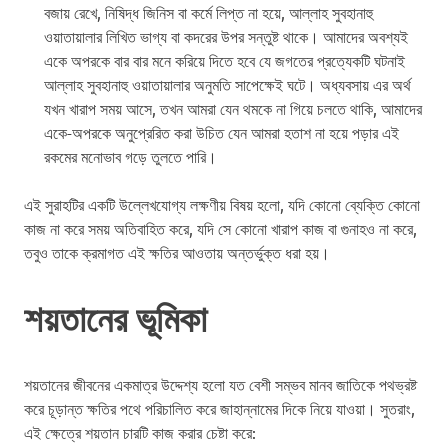
বজায় রেখে, নিষিদ্ধ জিনিস বা কর্মে লিপ্ত না হয়ে, আল্লাহ সুবহানাহু
ওয়াতায়ালার লিখিত ভাগ্য বা কদরের উপর সন্তুষ্ট থাকে। আমাদের অবশ্যই
একে অপরকে বার বার মনে করিয়ে দিতে হবে যে জগতের প্রত্যেকটি ঘটনাই
আল্লাহ সুবহানাহু ওয়াতায়ালার অনুমতি সাপেক্ষেই ঘটে। অধ্যবসায় এর অর্থ
যখন খারাপ সময় আসে, তখন আমরা যেন থমকে না গিয়ে চলতে থাকি, আমাদের
একে-অপরকে অনুপ্রেরিত করা উচিত যেন আমরা হতাশ না হয়ে পড়ার এই
রকমের মনোভাব গড়ে তুলতে পারি।
এই সুরাহটির একটি উল্লেখযোগ্য লক্ষণীয় বিষয় হলো, যদি কোনো ব্যেক্তি কোনো
কাজ না করে সময় অতিবাহিত করে, যদি সে কোনো খারাপ কাজ বা গুনাহও না করে,
তবুও তাকে ক্রমাগত এই ক্ষতির আওতায় অন্তর্ভুক্ত ধরা হয়।
শয়তানের ভূমিকা
শয়তানের জীবনের একমাত্র উদ্দেশ্য হলো যত বেশী সম্ভব মানব জাতিকে পথভ্রষ্ট
করে চূড়ান্ত ক্ষতির পথে পরিচালিত করে জাহান্নামের দিকে নিয়ে যাওয়া। সুতরাং,
এই ক্ষেত্রে শয়তান চারটি কাজ করার চেষ্টা করে: