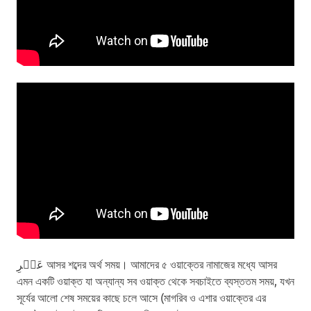
عَصۡرِ আসর শব্দের অর্থ সময়। আমাদের ৫ ওয়াক্তের নামাজের মধ্যে আসর
এমন একটি ওয়াক্ত যা অন্যান্য সব ওয়াক্ত থেকে সবচাইতে ব্যস্ততম সময়, যখন
সূর্যের আলো শেষ সময়ের কাছে চলে আসে (মাগরিব ও এশার ওয়াক্তের এর