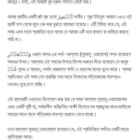
কাছে)। তাই, এই সময়টি খুব দ্রুত গতিতে কেটে যায়।
আসর শব্দটির একটি রুট শব্দ হলো اَعۡصِرُ অসীর। সূরা ইউসুফ আয়াত ৩৪এ এই
শব্দটি ফল থেকে জুস বের করা বুঝতে ব্যবহৃত হয়েছে। এটি ইঙ্গিত করে যে, এই
সময় এমন ভাবে প্রবাহিত হতে থাকে যে আমরা এটি ধরে রাখতে বা থামিয়ে রাখতে
পারি না।
وَٱلۡعَصۡرِ ওয়াল আসর এর অর্থ- আল্লাহ (সুবহানু ওয়াতালা) শপথ করেছেন
সময়ের উপর। আল্লাহ এই সময়ের উপরে বিশেষ গুরুত্ব দিয়ে বলেছেন যে মানুষ
خُسۡ খুসর এ আছেন, অর্থাৎ ক্রমাগত ক্ষতি ও ধ্বংসের মধ্যে ডুবে আছে। আমরা
প্রতিনয়ত এই সময় তো হারাচ্ছি তার সাথে নিজেদের সত্যিকারের সাফল্যও
থেকেও দূরে চলে যাচ্ছি।
এই ব্যাপারটি এভাবেও বিশ্লেষণ করা যায় যে সময় আল্লাহ সুবহানু ওয়াতায়ালার
এমন একটি সৃষ্টি যা, সর্বকালীন অবিচলিত সাক্ষী হিসেবে সব প্রজন্মের মানব জাতিকে
সময়ের সাথে সাথে সত্যিকার সাফল্য হারাতে দেখে যাচ্ছে।
তবে আল্লাহ সুবহানু ওয়াতায়ালা বলেছেন যে, এই প্রতিনিয়ত ক্ষতির একটি মাত্র
ব্যতিক্রম আছে: