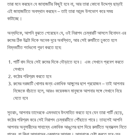
তারা মনে করছেন যে জাহাজটির কিছুই হবে না, আর তারা কোনো উদ্দেশ্য ছাড়াই
এই জাহাজটিতে অবস্থান করছেন – তাই তারা আনন্দ উপভোগ করে সময়
কাটাচ্ছে।
অন্যদিকে, আপনি বুঝতে পেরেছেন যে, ওই নিরাপদ চেম্বারটি আসলে বিনোদন এর
রুমের ঠিক উল্টো দিকে অনেক দূরে অবস্থিত, আর সেই রুমটিতে ঢুকতে হলে
নিম্নবর্তীত শর্তগুলো পূরণ করতে হবে:
পার্টি বাদ দিয়ে সেই রুমের দিকে দৌড়াতে হবে। এবং সেখানে প্রবেশ করতে
সেখানে
কঠোর পরিশ্রম করতে হবে
রুমের দরজাটি খোলার জন্য একাধিক আঙ্গুলের ছাপ প্রয়োজন – তাই আপনার
নিজেকে বাঁচাতে হলে, আরও কয়েকজন মানুষকে আপনার সঙ্গে সেখানে নিয়ে
যেতে হবে
সুতরাং, আপনার তাদেরকে এমনভাবে উৎসাহিত করতে হবে যেন তারা পার্টি ছেড়ে,
কঠোর পরিশ্রম করে সেই নিরাপদ চেম্বারটিতে পৌঁছাতে পারে। তাহলেই আপনি
আপনার অনুসারীদের সাহায্যে একাধিক আঙুলের ছাপ দিয়ে রুমটিতে অ্যাক্সেস নিতে
পারেন, যা কিনা আপনাদের একমাত্র আশ্রয়। আপনাকে চেষ্টা করতে হবে যেন