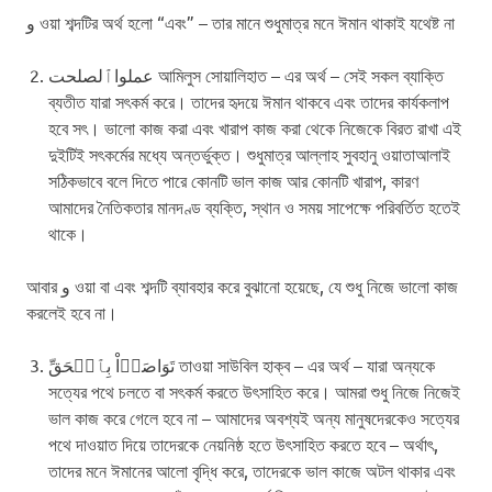
و ওয়া শব্দটির অর্থ হলো “এবং” – তার মানে শুধুমাত্র মনে ঈমান থাকাই যথেষ্ট না
عملواٱلصلحت আমিলুস সোয়ালিহাত – এর অর্থ – সেই সকল ব্যাক্তি
ব্যতীত যারা সৎকর্ম করে। তাদের হৃদয়ে ঈমান থাকবে এবং তাদের কার্যকলাপ
হবে সৎ। ভালো কাজ করা এবং খারাপ কাজ করা থেকে নিজেকে বিরত রাখা এই
দুইটিই সৎকর্মের মধ্যে অন্তর্ভুক্ত। শুধুমাত্র আল্লাহ সুবহানু ওয়াতাআলাই
সঠিকভাবে বলে দিতে পারে কোনটি ভাল কাজ আর কোনটি খারাপ, কারণ
আমাদের নৈতিকতার মানদণ্ড ব্যক্তি, স্থান ও সময় সাপেক্ষে পরিবর্তিত হতেই
থাকে।
আবার و ওয়া বা এবং শব্দটি ব্যাবহার করে বুঝানো হয়েছে, যে শুধু নিজে ভালো কাজ
করলেই হবে না।
تَوَاصَوۡاْ بِٱلۡحَقِّ তাওয়া সাউবিল হাক্ব – এর অর্থ – যারা অন্যকে
সত্যের পথে চলতে বা সৎকর্ম করতে উৎসাহিত করে। আমরা শুধু নিজে নিজেই
ভাল কাজ করে গেলে হবে না – আমাদের অবশ্যই অন্য মানুষদেরকেও সত্যের
পথে দাওয়াত দিয়ে তাদেরকে নেয়নিষ্ঠ হতে উৎসাহিত করতে হবে – অর্থাৎ,
তাদের মনে ঈমানের আলো বৃদ্ধি করে, তাদেরকে ভাল কাজে অটল থাকার এবং