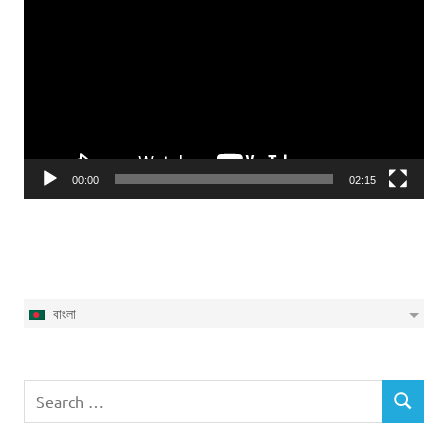
Player
00:00
02:15
বাংলা
Search
SEARCH
for: