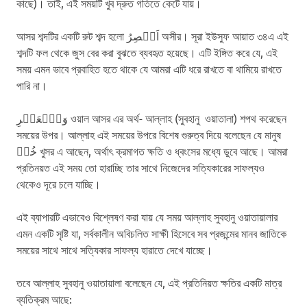
কাছে)। তাই, এই সময়টি খুব দ্রুত গতিতে কেটে যায়।
আসর শব্দটির একটি রুট শব্দ হলো اَعۡصِرُ অসীর। সূরা ইউসুফ আয়াত ৩৪এ এই
শব্দটি ফল থেকে জুস বের করা বুঝতে ব্যবহৃত হয়েছে। এটি ইঙ্গিত করে যে, এই
সময় এমন ভাবে প্রবাহিত হতে থাকে যে আমরা এটি ধরে রাখতে বা থামিয়ে রাখতে
পারি না।
وَٱلۡعَصۡرِ ওয়াল আসর এর অর্থ- আল্লাহ (সুবহানু ওয়াতালা) শপথ করেছেন
সময়ের উপর। আল্লাহ এই সময়ের উপরে বিশেষ গুরুত্ব দিয়ে বলেছেন যে মানুষ
خُسۡ খুসর এ আছেন, অর্থাৎ ক্রমাগত ক্ষতি ও ধ্বংসের মধ্যে ডুবে আছে। আমরা
প্রতিনয়ত এই সময় তো হারাচ্ছি তার সাথে নিজেদের সত্যিকারের সাফল্যও
থেকেও দূরে চলে যাচ্ছি।
এই ব্যাপারটি এভাবেও বিশ্লেষণ করা যায় যে সময় আল্লাহ সুবহানু ওয়াতায়ালার
এমন একটি সৃষ্টি যা, সর্বকালীন অবিচলিত সাক্ষী হিসেবে সব প্রজন্মের মানব জাতিকে
সময়ের সাথে সাথে সত্যিকার সাফল্য হারাতে দেখে যাচ্ছে।
তবে আল্লাহ সুবহানু ওয়াতায়ালা বলেছেন যে, এই প্রতিনিয়ত ক্ষতির একটি মাত্র
ব্যতিক্রম আছে: