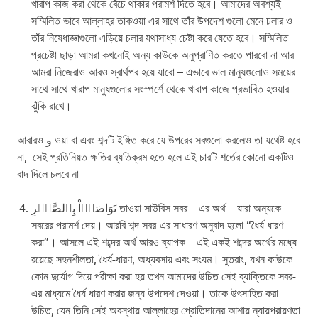
খারাপ কাজ করা থেকে বেঁচে থাকার পরামর্শ দিতে হবে। আমাদের অবশ্যই
সম্মিলিত ভাবে আল্লাহর তাকওয়া এর সাথে তাঁর উপদেশ গুলো মেনে চলার ও
তাঁর নিষেধাজ্ঞাগুলো এড়িয়ে চলার যথাসাধ্য চেষ্টা করে যেতে হবে। সম্মিলিত
প্রচেষ্টা ছাড়া আমরা কখনোই অন্য কাউকে অনুপ্রাণিত করতে পারবো না আর
আমরা নিজেরাও আরও স্বার্থপর হয়ে যাবো – এভাবে ভাল মানুষগুলোও সময়ের
সাথে সাথে খারাপ মানুষগুলোর সংস্পর্শে থেকে খারাপ কাজে প্রভাবিত হওয়ার
ঝুঁকি রাখে।
আবারও و ওয়া বা এবং শব্দটি ইঙ্গিত করে যে উপরের সবগুলো করলেও তা যথেষ্ট হবে
না, সেই প্রতিনিয়ত ক্ষতির ব্যতিক্রম হতে হলে এই চারটি শর্তের কোনো একটিও
বাদ দিলে চলবে না
تَوَاصَوۡاْ بِٱلصَّبۡرِ তাওয়া সাউবিস সবর – এর অর্থ – যারা অন্যকে
সবরের পরামর্শ দেয়। আরবি শব্দ সবর-এর সাধারণ অনুবাদ হলো “ধৈর্য ধারণ
করা”। আসলে এই শব্দের অর্থ আরও ব্যাপক – এই একই শব্দের অর্থের মধ্যে
রয়েছে সহনশীলতা, ধৈর্য-ধারণ, ​​অধ্যবসায় এবং সংযম। সুতরাং, যখন কাউকে
কোন দুর্যোগ দিয়ে পরীক্ষা করা হয় তখন আমাদের উচিত সেই ব্যাক্তিকে সবর-
এর মাধ্যমে ধৈর্য ধারণ করার জন্য উপদেশ দেওয়া। তাকে উৎসাহিত করা
উচিত, যেন তিনি সেই অবস্থায় আল্লাহের প্রোতিদানের আশায় ন্যায়পরায়ণতা