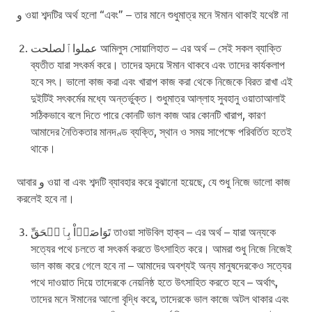
و ওয়া শব্দটির অর্থ হলো “এবং” – তার মানে শুধুমাত্র মনে ঈমান থাকাই যথেষ্ট না
عملواٱلصلحت আমিলুস সোয়ালিহাত – এর অর্থ – সেই সকল ব্যাক্তি
ব্যতীত যারা সৎকর্ম করে। তাদের হৃদয়ে ঈমান থাকবে এবং তাদের কার্যকলাপ
হবে সৎ। ভালো কাজ করা এবং খারাপ কাজ করা থেকে নিজেকে বিরত রাখা এই
দুইটিই সৎকর্মের মধ্যে অন্তর্ভুক্ত। শুধুমাত্র আল্লাহ সুবহানু ওয়াতাআলাই
সঠিকভাবে বলে দিতে পারে কোনটি ভাল কাজ আর কোনটি খারাপ, কারণ
আমাদের নৈতিকতার মানদণ্ড ব্যক্তি, স্থান ও সময় সাপেক্ষে পরিবর্তিত হতেই
থাকে।
আবার و ওয়া বা এবং শব্দটি ব্যাবহার করে বুঝানো হয়েছে, যে শুধু নিজে ভালো কাজ
করলেই হবে না।
تَوَاصَوۡاْ بِٱلۡحَقِّ তাওয়া সাউবিল হাক্ব – এর অর্থ – যারা অন্যকে
সত্যের পথে চলতে বা সৎকর্ম করতে উৎসাহিত করে। আমরা শুধু নিজে নিজেই
ভাল কাজ করে গেলে হবে না – আমাদের অবশ্যই অন্য মানুষদেরকেও সত্যের
পথে দাওয়াত দিয়ে তাদেরকে নেয়নিষ্ঠ হতে উৎসাহিত করতে হবে – অর্থাৎ,
তাদের মনে ঈমানের আলো বৃদ্ধি করে, তাদেরকে ভাল কাজে অটল থাকার এবং