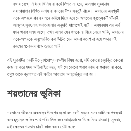
বজায় রেখে, নিষিদ্ধ জিনিস বা কর্মে লিপ্ত না হয়ে, আল্লাহ সুবহানাহু
ওয়াতায়ালার লিখিত ভাগ্য বা কদরের উপর সন্তুষ্ট থাকে। আমাদের অবশ্যই
একে অপরকে বার বার মনে করিয়ে দিতে হবে যে জগতের প্রত্যেকটি ঘটনাই
আল্লাহ সুবহানাহু ওয়াতায়ালার অনুমতি সাপেক্ষেই ঘটে। অধ্যবসায় এর অর্থ
যখন খারাপ সময় আসে, তখন আমরা যেন থমকে না গিয়ে চলতে থাকি, আমাদের
একে-অপরকে অনুপ্রেরিত করা উচিত যেন আমরা হতাশ না হয়ে পড়ার এই
রকমের মনোভাব গড়ে তুলতে পারি।
এই সুরাহটির একটি উল্লেখযোগ্য লক্ষণীয় বিষয় হলো, যদি কোনো ব্যেক্তি কোনো
কাজ না করে সময় অতিবাহিত করে, যদি সে কোনো খারাপ কাজ বা গুনাহও না করে,
তবুও তাকে ক্রমাগত এই ক্ষতির আওতায় অন্তর্ভুক্ত ধরা হয়।
শয়তানের ভূমিকা
শয়তানের জীবনের একমাত্র উদ্দেশ্য হলো যত বেশী সম্ভব মানব জাতিকে পথভ্রষ্ট
করে চূড়ান্ত ক্ষতির পথে পরিচালিত করে জাহান্নামের দিকে নিয়ে যাওয়া। সুতরাং,
এই ক্ষেত্রে শয়তান চারটি কাজ করার চেষ্টা করে: