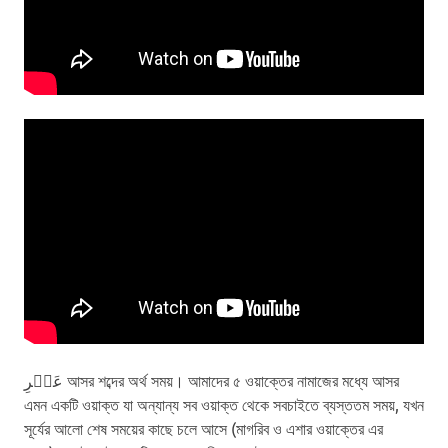
عَصۡرِ আসর শব্দের অর্থ সময়। আমাদের ৫ ওয়াক্তের নামাজের মধ্যে আসর
এমন একটি ওয়াক্ত যা অন্যান্য সব ওয়াক্ত থেকে সবচাইতে ব্যস্ততম সময়, যখন
সূর্যের আলো শেষ সময়ের কাছে চলে আসে (মাগরিব ও এশার ওয়াক্তের এর