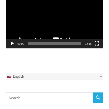
Player
00:00
02:15
English
Search
SEARCH
for: