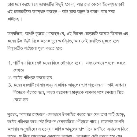
তারা মনে করছেন যে জাহাজটির কিছুই হবে না, আর তারা কোনো উদ্দেশ্য ছাড়াই
এই জাহাজটিতে অবস্থান করছেন – তাই তারা আনন্দ উপভোগ করে সময়
কাটাচ্ছে।
অন্যদিকে, আপনি বুঝতে পেরেছেন যে, ওই নিরাপদ চেম্বারটি আসলে বিনোদন এর
রুমের ঠিক উল্টো দিকে অনেক দূরে অবস্থিত, আর সেই রুমটিতে ঢুকতে হলে
নিম্নবর্তীত শর্তগুলো পূরণ করতে হবে:
পার্টি বাদ দিয়ে সেই রুমের দিকে দৌড়াতে হবে। এবং সেখানে প্রবেশ করতে
সেখানে
কঠোর পরিশ্রম করতে হবে
রুমের দরজাটি খোলার জন্য একাধিক আঙ্গুলের ছাপ প্রয়োজন – তাই আপনার
নিজেকে বাঁচাতে হলে, আরও কয়েকজন মানুষকে আপনার সঙ্গে সেখানে নিয়ে
যেতে হবে
সুতরাং, আপনার তাদেরকে এমনভাবে উৎসাহিত করতে হবে যেন তারা পার্টি ছেড়ে,
কঠোর পরিশ্রম করে সেই নিরাপদ চেম্বারটিতে পৌঁছাতে পারে। তাহলেই আপনি
আপনার অনুসারীদের সাহায্যে একাধিক আঙুলের ছাপ দিয়ে রুমটিতে অ্যাক্সেস নিতে
পারেন, যা কিনা আপনাদের একমাত্র আশ্রয়। আপনাকে চেষ্টা করতে হবে যেন