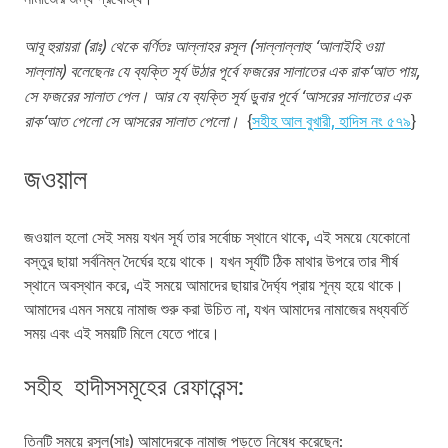
আবূ হুরায়রা (রাঃ) থেকে বর্ণিতঃ আল্লাহর রসূল (সাল্লাল্লাহু ‘আলাইহি ওয়া
সাল্লাম) বলেছেনঃ যে ব্যক্তি সূর্য উঠার পূর্বে ফজরের সালাতের এক রাক‘আত পায়,
সে ফজরের সালাত পেল। আর যে ব্যক্তি সূর্য ডুবার পূর্বে ‘আসরের সালাতের এক
রাক‘আত পেলো সে আসরের সালাত পেলো।
{
সহীহ আল বুখারী, হাদিস নং ৫৭৯
}
জওয়াল
জওয়াল হলো সেই সময় যখন সূর্য তার সর্বোচ্চ স্থানে থাকে, এই সময়ে যেকোনো
বস্তুর ছায়া সর্বনিম্ন দৈর্ঘের হয়ে থাকে। যখন সূর্যটি ঠিক মাথার উপরে তার শীর্ষ
স্থানে অবস্থান করে, এই সময়ে আমাদের ছায়ার দৈর্ঘ্য প্রায় শূন্য হয়ে থাকে।
আমাদের এমন সময়ে নামাজ শুরু করা উচিত না, যখন আমাদের নামাজের মধ্যবর্তি
সময় এবং এই সময়টি মিলে যেতে পারে।
সহীহ হাদীসসমূহের রেফারেন্স:
তিনটি সময়ে রসূল(সাঃ) আমাদেরকে নামাজ পড়তে নিষেধ করেছেন: