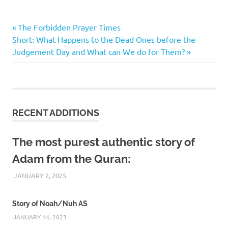
forbidden
Previous
Post
The Forbidden Prayer Times
prayer
Next
Post:
Short: What Happens to the Dead Ones before the
time
navigation
Post:
Judgement Day and What can We do for Them?
bangla
forbidden
salat
bengali
haram
RECENT ADDITIONS
waqt
bangla
The most purest authentic story of
haram
waqt
Adam from the Quran:
bengali
JANUARY 2, 2025
REZWAN MAHBUB
নামাজের
নিষিদ্ধ
সময়
Story of Noah/Nuh AS
নিষিদ্ধ
JANUARY 14, 2023
ওয়াক্ত