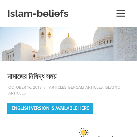
Skip
to
Islam-beliefs
MENU
content
Believe
with
Peace
in
Minds
and
Heart
নামাজের নিষিদ্ধ সময়
OCTOBER 16, 2018
ISLAMINSIDER
ARTICLES
,
BENGALI ARTICLES
,
ISLAMIC
ARTICLES
ENGLISH VERSION IS AVAILABLE HERE