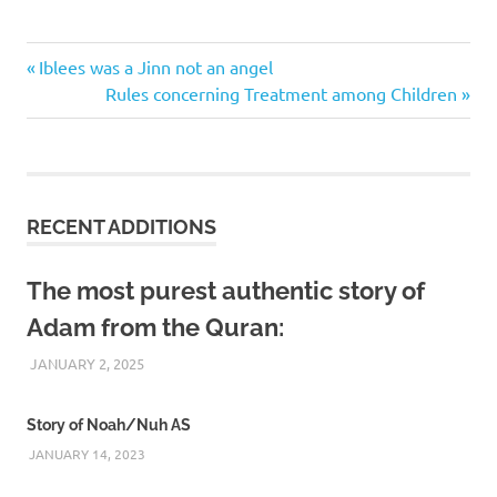
Previous
Post
Iblees was a Jinn not an angel
Post:
Next
Rules concerning Treatment among Children
navigation
Post:
RECENT ADDITIONS
The most purest authentic story of
Adam from the Quran:
JANUARY 2, 2025
REZWAN MAHBUB
Story of Noah/Nuh AS
JANUARY 14, 2023