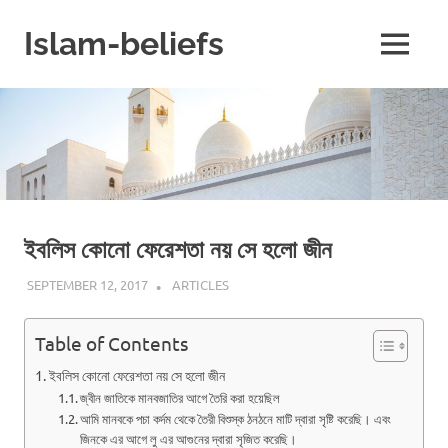
Skip
to
Islam-beliefs
MENU
content
Believe
with
Peace
in
Minds
and
Heart
ইবলিস কোনো ফেরেশতা নয় সে হলো জীন
SEPTEMBER 12, 2017
ISLAMINSIDER
ARTICLES
Table of Contents
ইবলিস কোনো ফেরেশতা নয় সে হলো জীন
জ্বীন জাতিকে মানবজাতির আগে তৈরি করা হয়েছিল
আমি মানবকে পচা কর্দম থেকে তৈরী বিশুস্ক ঠনঠনে মাটি দ্বারা সৃষ্টি করেছি। এবং
জিনকে এর আগে লু এর আগুনের দ্বারা সৃজিত করেছি।