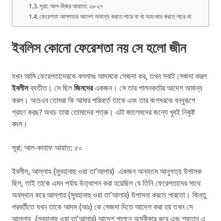
সূরা: আল-হিজর আয়াত: ২৬-২৭
ফেরেশতা আল্লাহর আদেশ অমান্য করতে পারে না বা অহংকার করতে পারে না
ইবলিস কোনো ফেরেশতা নয় সে হলো জীন
যখন আমি ফেরেশতাদেরকে বললামঃ আদমকে সেজদা কর, তখন সবাই সেজদা করল
ইবলীস
ব্যতীত। সে ছিল
জিনদের
একজন। সে তার পালনকর্তার আদেশ অমান্য
করল। অতএব তোমরা কি আমার পরিবর্তে তাকে এবং তার বংশধরকে বন্ধুরূপে
গ্রহণ করছ? অথচ তারা তোমাদের শত্রু। এটা জালেমদের জন্যে খুবই নিকৃষ্ট
বদল।
সূরা: আল-কাহাফ আয়াত: ৫০
ইবলীস, আল্লাহ (সুবহানাহু ওয়া তা’আলার) একজন অন্যতম আনুগত্য উপাসক
ছিল, তাই তাকে এমন পর্যায় উত্থাপন করা হয়েছিল যে তিনি ফেরেশতাদের সাথে
অবস্থান করে আল্লাহ (সুবহানাহু ওয়া তা’আলার) উপাসনা করতে পারতো। কিন্তু
পরবর্তীতে যখন তাকে আদম (আঃ) কে সেজদা দিতে আদেশ করা হয় তখন সে
আল্লাহ (সুবহানাহু ওয়া তা’আলার) আদেশ পালনে অস্বীকার করে এবং শয়তান এ